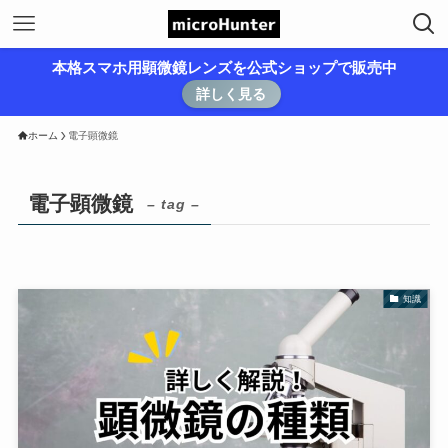
本格スマホ用顕微鏡レンズを公式ショップで販売中
詳しく見る
ホーム
電子顕微鏡
電子顕微鏡
– tag –
知識