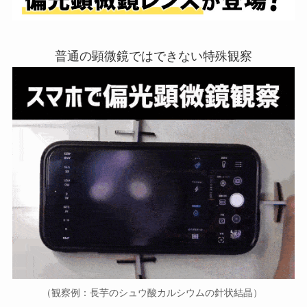
普通の顕微鏡ではできない特殊観察
（観察例：長芋のシュウ酸カルシウムの針状結晶）