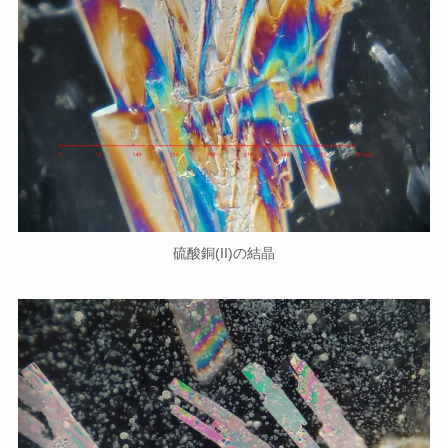
硫酸銅(II)の結晶