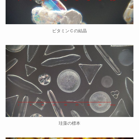
ビタミンＣの結晶
珪藻の標本