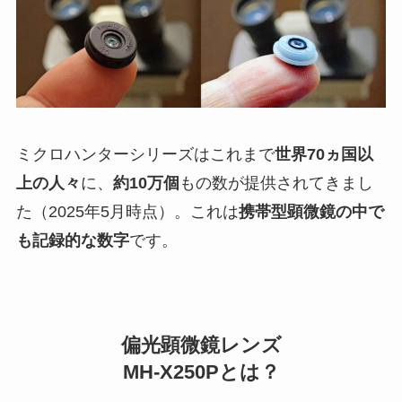
ミクロハンターシリーズはこれまで
世界70ヵ国以
上の人々
に、
約10万個
もの数が提供されてきまし
た（2025年5月時点）。これは
携帯型顕微鏡の中で
も記録的な数字
です。
偏光顕微鏡レンズ
MH-X250Pとは？